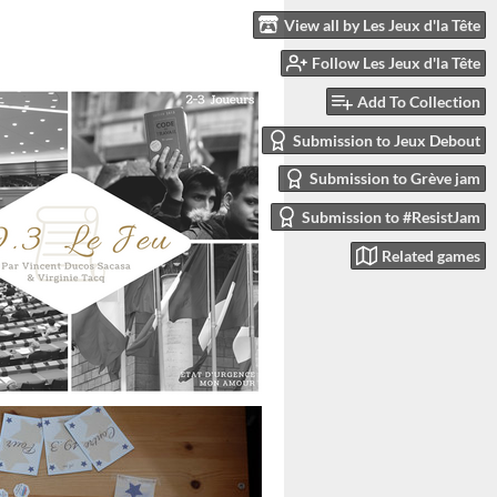
View all by Les Jeux d'la Tête
Follow Les Jeux d'la Tête
Add To Collection
Submission to Jeux Debout
Submission to Grève jam
Submission to #ResistJam
Related games