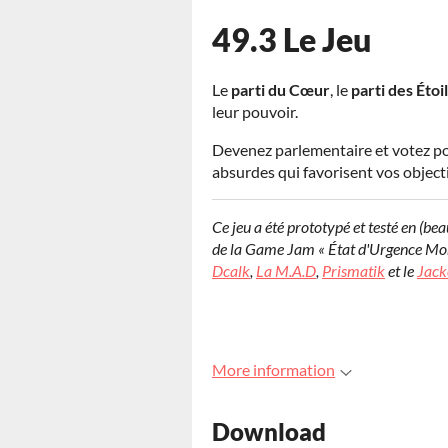
49.3 Le Jeu
Le
parti du Cœur
, le
parti des Étoi
leur pouvoir.
Devenez parlementaire et votez po
absurdes qui favorisent vos objecti
Ce jeu a été prototypé et testé en (b
de la Game Jam « État d'Urgence Mon
Dcalk
,
La M.A.D
,
Prismatik
et le
Jack
More information
Download